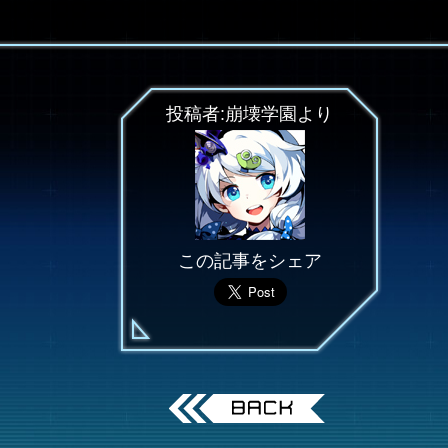
投稿者:崩壊学園より
この記事をシェア