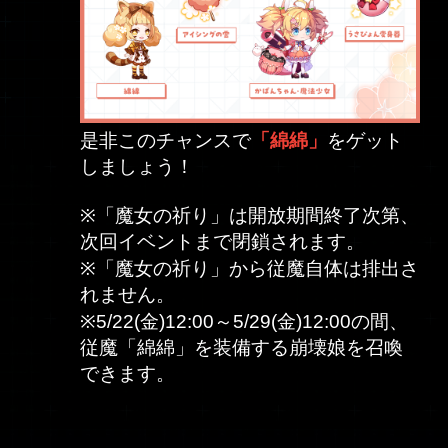
是非このチャンスで
「綿綿」
をゲット
しましょう！
※「魔女の祈り」は開放期間終了次第、
次回イベントまで閉鎖されます。
※「魔女の祈り」から従魔自体は排出さ
れません。
※5/22(金)12:00～5/29(金)12:00の間、
従魔「綿綿」を装備する崩壊娘を召喚
できます。