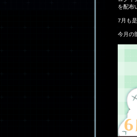
を配布
7月も
今月の